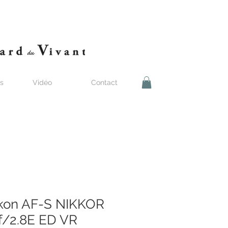
s
Vidéo
Contact
ikon AF-S NIKKOR
f/2.8E ED VR