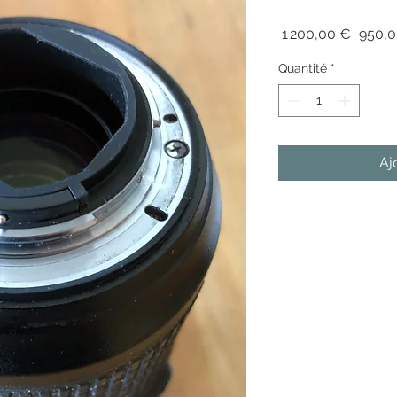
Prix
 1 200,00 € 
950,
origina
Quantité
*
Aj