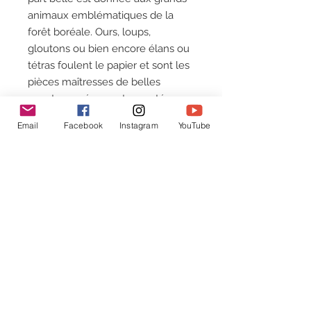
animaux emblématiques de la
forêt boréale. Ours, loups,
gloutons ou bien encore élans ou
tétras foulent le papier et sont les
pièces maîtresses de belles
aventures vécues et racontées par
les auteurs.
Email
Facebook
Instagram
YouTube
Photographies : Thomas Roger &
Olivier Larrey
Préface : Jim BRANDENBURG
Mentions légales
newsletter
Occasions
Partenaires
Contact